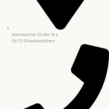
Atterwascher Straße 18 a
03172 Schenkendöbern